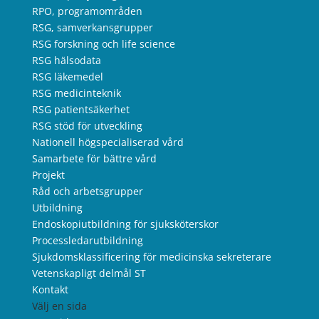
RPO, programområden
RSG, samverkansgrupper
RSG forskning och life science
RSG hälsodata
RSG läkemedel
RSG medicinteknik
RSG patientsäkerhet
RSG stöd för utveckling
Nationell högspecialiserad vård
Samarbete för bättre vård
Projekt
Råd och arbetsgrupper
Utbildning
Endoskopiutbildning för sjuksköterskor
Processledarutbildning
Sjukdomsklassificering för medicinska sekreterare
Vetenskapligt delmål ST
Kontakt
Välj en sida