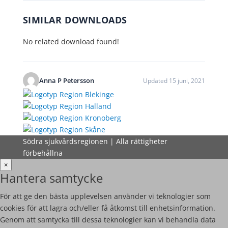
SIMILAR DOWNLOADS
No related download found!
Anna P Petersson
Updated 15 juni, 2021
Södra sjukvårdsregionen | Alla rättigheter
förbehållna
×
Hantera samtycke
För att ge den bästa upplevelsen använder vi teknologier som
cookies för att lagra och/eller få åtkomst till enhetsinformation.
Genom att samtycka till dessa teknologier kan vi behandla data