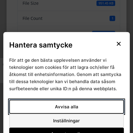
File Size
951.45 KB
File Count
1
Create Date
31 maj, 2022
×
Hantera samtycke
Last Updated
31 maj, 2022
För att ge den bästa upplevelsen använder vi
Slå på/av hög kontrast
teknologier som cookies för att lagra och/eller få
Ärende 3 2022-06-
åtkomst till enhetsinformation. Genom att samtycka
Slå på/av textstorlek
till dessa teknologier kan vi behandla data såsom
02--03,
surfbeteende eller unika ID:n på denna webbplats.
Verksamhetsberätte
Avvisa alla
lse 2021
Inställningar