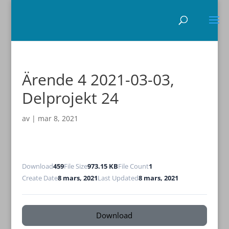
Ärende 4 2021-03-03,
Delprojekt 24
av
|
mar 8, 2021
Download
459
File Size
973.15 KB
File Count
1
Create Date
8 mars, 2021
Last Updated
8 mars, 2021
Download