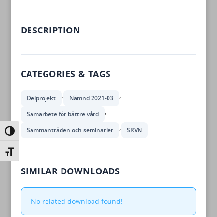
DESCRIPTION
CATEGORIES & TAGS
,
,
Delprojekt
Nämnd 2021-03
,
Samarbete för bättre vård
,
Sammanträden och seminarier
SRVN
Slå på/av hög kontrast
Slå på/av textstorlek
SIMILAR DOWNLOADS
No related download found!