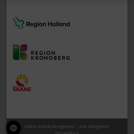
Södra sjukvårdsregionen | Alla rättigheter
förbehållna