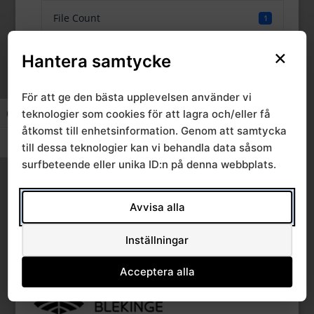
File Count
1
×
Create Date
23 juni, 2016
Hantera samtycke
Last Updated
23 juni, 2016
För att ge den bästa upplevelsen använder vi
teknologier som cookies för att lagra och/eller få
Slå på/av hög kontrast
åtkomst till enhetsinformation. Genom att samtycka
Ärende 5 2012-03-
Slå på/av textstorlek
till dessa teknologier kan vi behandla data såsom
surfbeteende eller unika ID:n på denna webbplats.
23, RCC Syd
Avvisa alla
Inställningar
Acceptera alla