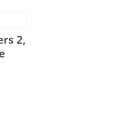
rs 2,
de
r