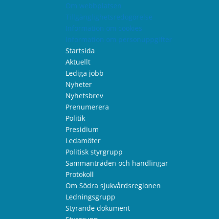
Om webbplatsen
Tillgänglighetsredogörelse
Information om cookies
Information om personuppgifter
Startsida
Aktuellt
Lediga jobb
Nyheter
Nyhetsbrev
Prenumerera
Politik
Presidium
Ledamöter
Politisk styrgrupp
Sammanträden och handlingar
Protokoll
Om Södra sjukvårdsregionen
Ledningsgrupp
Styrande dokument