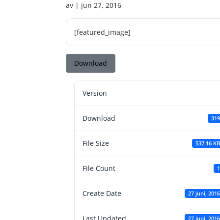
av
|
jun 27, 2016
[featured_image]
Download
Version
Download
319
File Size
537.16 KB
File Count
1
Create Date
27 juni, 2016
Last Updated
27 juni, 2016