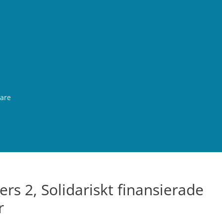
rare
rs 2, Solidariskt finansierade
r