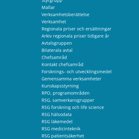
Styrgrupp
Mallar
Verksamhetsberättelse
Verksamhet
Regionala priser och ersättningar
Arkiv regionala priser tidigare år
Avtalsgruppen
Bilaterala avtal
Chefsamråd
Kontakt chefsamråd
Forsknings- och utvecklingsmedel
Gemensamma verksamheter
Kunskapsstyrning
RPO, programområden
RSG, samverkansgrupper
RSG forskning och life science
RSG hälsodata
RSG läkemedel
RSG medicinteknik
RSG patientsäkerhet