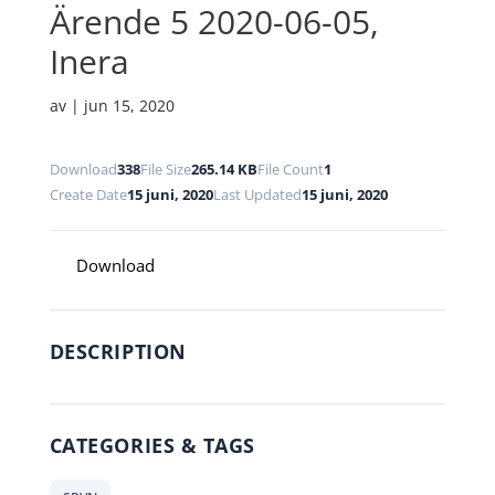
Ärende 5 2020-06-05,
Inera
av
|
jun 15, 2020
Download
338
File Size
265.14 KB
File Count
1
Create Date
15 juni, 2020
Last Updated
15 juni, 2020
Download
DESCRIPTION
CATEGORIES & TAGS