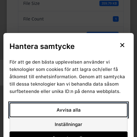
File Size
359.79 KB
File Count
1
Create Date
3 december, 2024
×
Hantera samtycke
Last Updated
4 december, 2024
För att ge den bästa upplevelsen använder vi
Slå på/av hög kontrast
teknologier som cookies för att lagra och/eller få
Ärende 6 2024-12-
åtkomst till enhetsinformation. Genom att samtycka
Slå på/av textstorlek
till dessa teknologier kan vi behandla data såsom
05--06, Slutrapport
surfbeteende eller unika ID:n på denna webbplats.
delprojekt 27
Avvisa alla
Palliativ
Inställningar