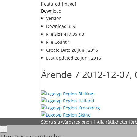
[featured_image]
Download
Version
Download
339
File Size
417.35 KB
File Count
1
Create Date
28 juni, 2016
Last Updated
28 juni, 2016
Ärende 7 2012-12-07,
Södra sjukvårdsregionen | Alla rättigheter för
×
Hantera samtycke