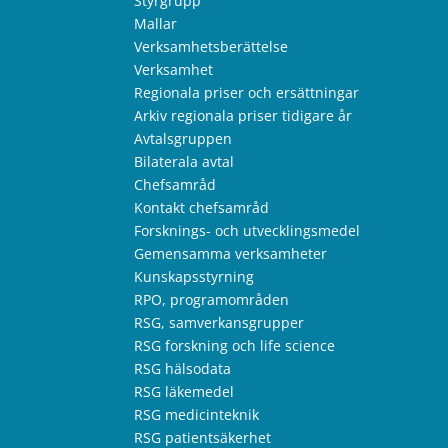
Styrgrupp
Mallar
Verksamhetsberättelse
Verksamhet
Regionala priser och ersättningar
Arkiv regionala priser tidigare år
Avtalsgruppen
Bilaterala avtal
Chefsamråd
Kontakt chefsamråd
Forsknings- och utvecklingsmedel
Gemensamma verksamheter
Kunskapsstyrning
RPO, programområden
RSG, samverkansgrupper
RSG forskning och life science
RSG hälsodata
RSG läkemedel
RSG medicinteknik
RSG patientsäkerhet