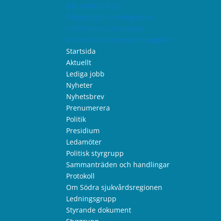
Om webbplatsen
Tillgänglighetsredogörelse
Information om cookies
Information om personuppgifter
Startsida
Aktuellt
Lediga jobb
Nyheter
Nyhetsbrev
Prenumerera
Politik
Presidium
Ledamöter
Politisk styrgrupp
Sammanträden och handlingar
Protokoll
Om Södra sjukvårdsregionen
Ledningsgrupp
Styrande dokument