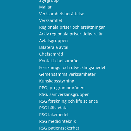
Styrgrupp
Mallar
Verksamhetsberättelse
Verksamhet
Regionala priser och ersättningar
Arkiv regionala priser tidigare år
Avtalsgruppen
Bilaterala avtal
Chefsamråd
Kontakt chefsamråd
Forsknings- och utvecklingsmedel
Gemensamma verksamheter
Kunskapsstyrning
RPO, programområden
RSG, samverkansgrupper
RSG forskning och life science
RSG hälsodata
RSG läkemedel
RSG medicinteknik
RSG patientsäkerhet