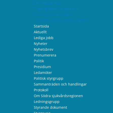
Om webbplatsen
Tillgänglighetsredogörelse
Information om cookies
Information om personuppgifter
Startsida
Aktuellt
Lediga jobb
Nyheter
Nyhetsbrev
Prenumerera
Politik
Presidium
Ledamöter
Politisk styrgrupp
Sammanträden och handlingar
Protokoll
Om Södra sjukvårdsregionen
Ledningsgrupp
Styrande dokument