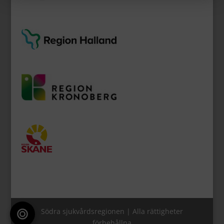
Södra sjukvårdsregionen | Alla rättigheter
förbehållna