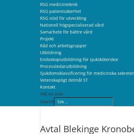
RSG medicinteknik
RSG patientsäkerhet
RSG stöd för utveckling
Nationell högspecialiserad vård
Samarbete för bättre vård
Projekt
Råd och arbetsgrupper
Utbildning
Endoskopiutbildning för sjuksköterskor
Processledarutbildning
Sjukdomsklassificering för medicinska sekrete
Vetenskapligt delmål ST
Kontakt
Välj en sida
Search
Avtal Blekinge Kronob