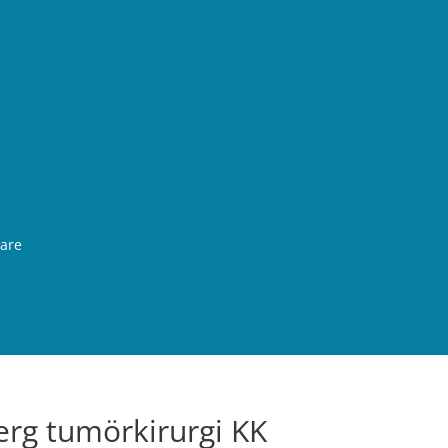
rare
erg tumörkirurgi KK