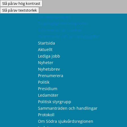
Slå på/av hög kontrast
Slå på/av textstorlek
Om webbplatsen
Tillgänglighetsredogörelse
Information om cookies
Information om personuppgifter
Startsida
Aktuellt
Lediga jobb
Nyheter
Nyhetsbrev
Prenumerera
Politik
Presidium
Ledamöter
Politisk styrgrupp
Sammanträden och handlingar
Protokoll
Om Södra sjukvårdsregionen