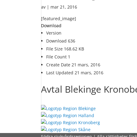
av
|
mar 21, 2016
[featured_image]
Download
Version
Download
636
File Size
168.62 KB
File Count
1
Create Date
21 mars, 2016
Last Updated
21 mars, 2016
Avtal Blekinge Kronob
Södra sjukvårdsregionen | Alla rättigheter för