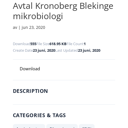
Avtal Kronoberg Blekinge
mikrobiologi
av
|
jun 23, 2020
Download
555
File Size
618.95 KB
File Count
1
Create Date
23 juni, 2020
Last Updated
23 juni, 2020
Download
DESCRIPTION
CATEGORIES & TAGS
,
,