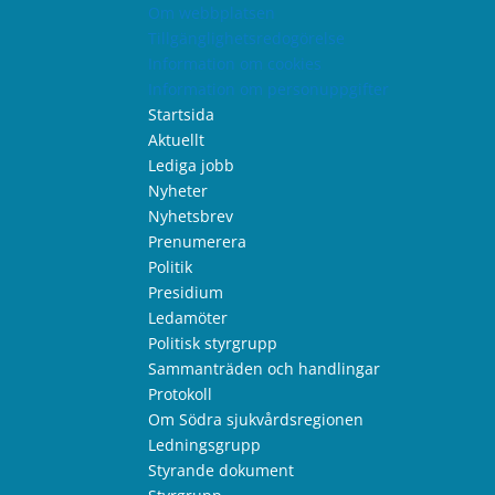
Om webbplatsen
Tillgänglighetsredogörelse
Information om cookies
Information om personuppgifter
Startsida
Aktuellt
Lediga jobb
Nyheter
Nyhetsbrev
Prenumerera
Politik
Presidium
Ledamöter
Politisk styrgrupp
Sammanträden och handlingar
Protokoll
Om Södra sjukvårdsregionen
Ledningsgrupp
Styrande dokument