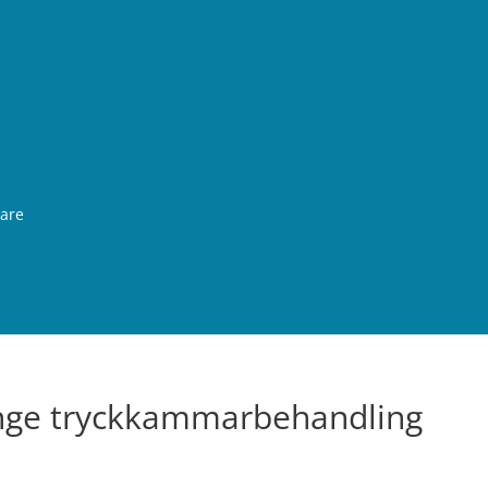
rare
inge tryckkammarbehandling