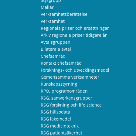
Styrgrupp
Mallar
Verksamhetsberättelse
Verksamhet
Regionala priser och ersättningar
Arkiv regionala priser tidigare år
Avtalsgruppen
Bilaterala avtal
Chefsamråd
Kontakt chefsamråd
Forsknings- och utvecklingsmedel
Gemensamma verksamheter
Kunskapsstyrning
RPO, programområden
RSG, samverkansgrupper
RSG forskning och life science
RSG hälsodata
RSG läkemedel
RSG medicinteknik
RSG patientsäkerhet