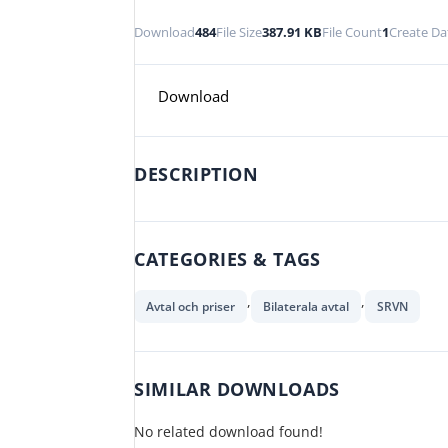
Download
484
File Size
387.91 KB
File Count
1
Create Da
Download
DESCRIPTION
CATEGORIES & TAGS
,
,
Avtal och priser
Bilaterala avtal
SRVN
SIMILAR DOWNLOADS
No related download found!