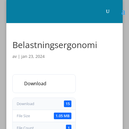
Belastningsergonomi
av
|
jan 23, 2024
Download
Download
15
File Size
1.05 MB
File Count
1