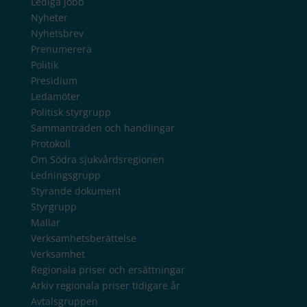
Lediga jobb
Nyheter
Nyhetsbrev
Prenumerera
Politik
Presidium
Ledamöter
Politisk styrgrupp
Sammanträden och handlingar
Protokoll
Om Södra sjukvårdsregionen
Ledningsgrupp
Styrande dokument
Styrgrupp
Mallar
Verksamhetsberättelse
Verksamhet
Regionala priser och ersättningar
Arkiv regionala priser tidigare år
Avtalsgruppen