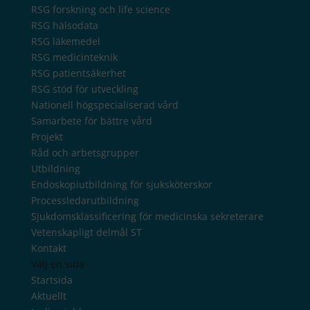
RSG forskning och life science
RSG hälsodata
RSG läkemedel
RSG medicinteknik
RSG patientsäkerhet
RSG stöd för utveckling
Nationell högspecialiserad vård
Samarbete för bättre vård
Projekt
Råd och arbetsgrupper
Utbildning
Endoskopiutbildning för sjuksköterskor
Processledarutbildning
Sjukdomsklassificering för medicinska sekreterare
Vetenskapligt delmål ST
Kontakt
Välj en sida
Startsida
Aktuellt