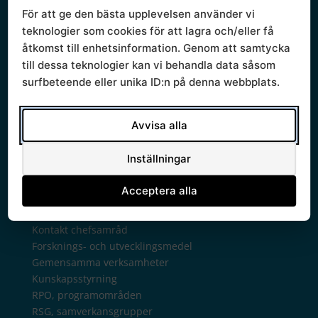
Sammanträden och handlingar
För att ge den bästa upplevelsen använder vi
Protokoll
teknologier som cookies för att lagra och/eller få
Om Södra sjukvårdsregionen
åtkomst till enhetsinformation. Genom att samtycka
Ledningsgrupp
till dessa teknologier kan vi behandla data såsom
Styrande dokument
surfbeteende eller unika ID:n på denna webbplats.
Styrgrupp
Mallar
Verksamhetsberättelse
Avvisa alla
Verksamhet
Regionala priser och ersättningar
Inställningar
Arkiv regionala priser tidigare år
Avtalsgruppen
Acceptera alla
Bilaterala avtal
Chefsamråd
Kontakt chefsamråd
Forsknings- och utvecklingsmedel
Gemensamma verksamheter
Kunskapsstyrning
RPO, programområden
RSG, samverkansgrupper