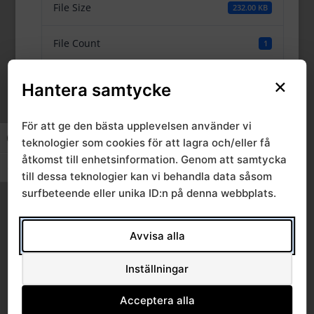
File Size
232.00 KB
File Count
1
Create Date
×
17 januari, 2024
Hantera samtycke
Last Updated
13 december, 2024
För att ge den bästa upplevelsen använder vi
Slå på/av hög kontrast
teknologier som cookies för att lagra och/eller få
åtkomst till enhetsinformation. Genom att samtycka
Bilaga 7 2024 Excel,
Slå på/av textstorlek
till dessa teknologier kan vi behandla data såsom
kap 3.1.1 Dyrare lm
surfbeteende eller unika ID:n på denna webbplats.
material övr sjukhus
Avvisa alla
Inställningar
Acceptera alla