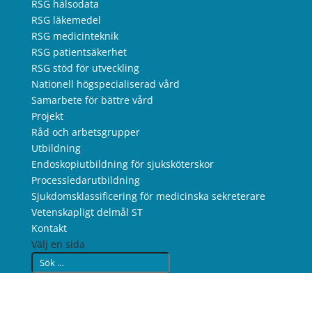
RSG hälsodata
RSG läkemedel
RSG medicinteknik
RSG patientsäkerhet
RSG stöd för utveckling
Nationell högspecialiserad vård
Samarbete för bättre vård
Projekt
Råd och arbetsgrupper
Utbildning
Endoskopiutbildning för sjuksköterskor
Processledarutbildning
Sjukdomsklassificering för medicinska sekreterare
Vetenskapligt delmål ST
Kontakt
Välj en sida