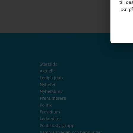
till d
ID:n p
Om webbplatsen
Tillgänglighetsredogörelse
Information om cookies
Information om personuppgifter
Startsida
Aktuellt
Lediga jobb
Nyheter
Nyhetsbrev
Prenumerera
Politik
Presidium
Ledamöter
Politisk styrgrupp
Sammanträden och handlingar