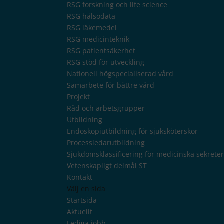
RSG forskning och life science
RSG hälsodata
RSG läkemedel
RSG medicinteknik
RSG patientsäkerhet
RSG stöd för utveckling
Nationell högspecialiserad vård
Samarbete för bättre vård
Projekt
Råd och arbetsgrupper
Utbildning
Endoskopiutbildning för sjuksköterskor
Processledarutbildning
Sjukdomsklassificering för medicinska sekrete
Vetenskapligt delmål ST
Kontakt
Välj en sida
Startsida
Aktuellt
Lediga jobb