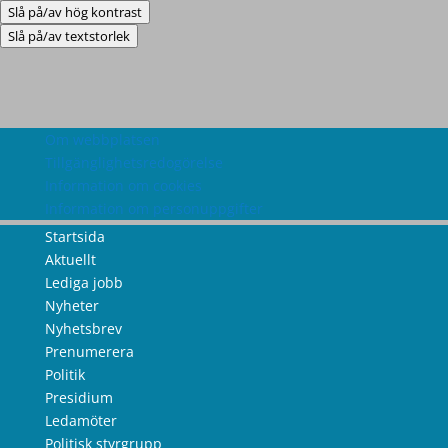
Slå på/av hög kontrast
Slå på/av textstorlek
Om webbplatsen
Tillgänglighetsredogörelse
Information om cookies
Information om personuppgifter
Startsida
Aktuellt
Lediga jobb
Nyheter
Nyhetsbrev
Prenumerera
Politik
Presidium
Ledamöter
Politisk styrgrupp