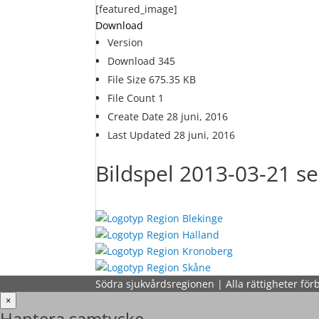
[featured_image]
Download
Version
Download
345
File Size
675.35 KB
File Count
1
Create Date
28 juni, 2016
Last Updated
28 juni, 2016
Bildspel 2013-03-21 s
Södra sjukvårdsregionen | Alla rättigheter för
×
Hantera samtycke