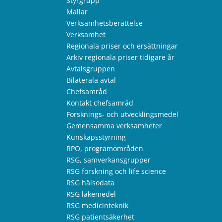
Styrgrupp
Mallar
Verksamhetsberättelse
Verksamhet
Regionala priser och ersättningar
Arkiv regionala priser tidigare år
Avtalsgruppen
Bilaterala avtal
Chefsamråd
Kontakt chefsamråd
Forsknings- och utvecklingsmedel
Gemensamma verksamheter
Kunskapsstyrning
RPO, programområden
RSG, samverkansgrupper
RSG forskning och life science
RSG hälsodata
RSG läkemedel
RSG medicinteknik
RSG patientsäkerhet