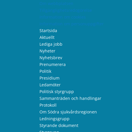
Om webbplatsen
Tillgänglighetsredogörelse
Information om cookies
Information om personuppgifter
Startsida
Aktuellt
Lediga jobb
Nyheter
Nyhetsbrev
Prenumerera
Politik
Presidium
Ledamöter
Politisk styrgrupp
Sammanträden och handlingar
Protokoll
Om Södra sjukvårdsregionen
Ledningsgrupp
Styrande dokument