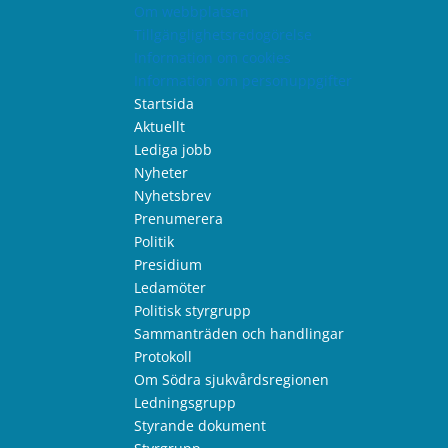
Om webbplatsen
Tillgänglighetsredogörelse
Information om cookies
Information om personuppgifter
Startsida
Aktuellt
Lediga jobb
Nyheter
Nyhetsbrev
Prenumerera
Politik
Presidium
Ledamöter
Politisk styrgrupp
Sammanträden och handlingar
Protokoll
Om Södra sjukvårdsregionen
Ledningsgrupp
Styrande dokument