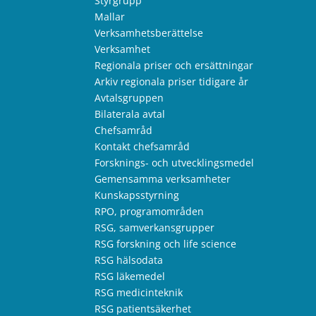
Styrgrupp
Mallar
Verksamhetsberättelse
Verksamhet
Regionala priser och ersättningar
Arkiv regionala priser tidigare år
Avtalsgruppen
Bilaterala avtal
Chefsamråd
Kontakt chefsamråd
Forsknings- och utvecklingsmedel
Gemensamma verksamheter
Kunskapsstyrning
RPO, programområden
RSG, samverkansgrupper
RSG forskning och life science
RSG hälsodata
RSG läkemedel
RSG medicinteknik
RSG patientsäkerhet