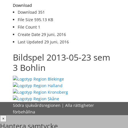
Download
Download
351
File Size
595.13 KB
File Count
1
Create Date
29 juni, 2016
Last Updated
29 juni, 2016
Bildspel 2013-05-23 sem
3 Bohlin
Södra sjukvårdsregionen | Alla rättigheter
förbehållna
×
Hantera samtycke