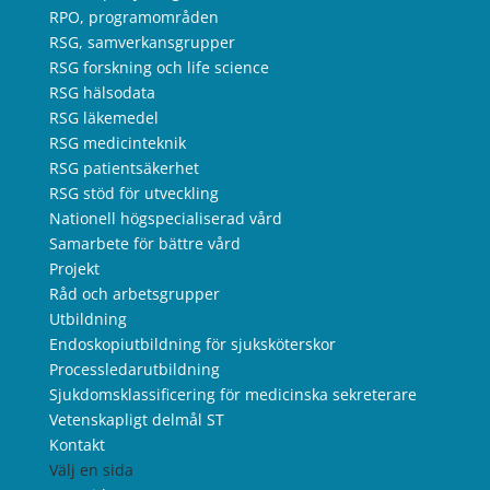
RPO, programområden
RSG, samverkansgrupper
RSG forskning och life science
RSG hälsodata
RSG läkemedel
RSG medicinteknik
RSG patientsäkerhet
RSG stöd för utveckling
Nationell högspecialiserad vård
Samarbete för bättre vård
Projekt
Råd och arbetsgrupper
Utbildning
Endoskopiutbildning för sjuksköterskor
Processledarutbildning
Sjukdomsklassificering för medicinska sekreterare
Vetenskapligt delmål ST
Kontakt
Välj en sida