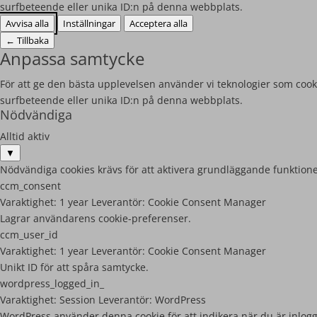
surfbeteende eller unika ID:n på denna webbplats.
Avvisa alla
Inställningar
Acceptera alla
←
Tillbaka
Anpassa samtycke
För att ge den bästa upplevelsen använder vi teknologier som cooki
surfbeteende eller unika ID:n på denna webbplats.
Nödvändiga
Alltid aktiv
▼
Nödvändiga cookies krävs för att aktivera grundläggande funktione
ccm_consent
Varaktighet:
1 year
Leverantör:
Cookie Consent Manager
Lagrar användarens cookie-preferenser.
ccm_user_id
Varaktighet:
1 year
Leverantör:
Cookie Consent Manager
Unikt ID för att spåra samtycke.
wordpress_logged_in_
Varaktighet:
Session
Leverantör:
WordPress
WordPress använder denna cookie för att indikera när du är inlog