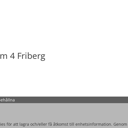
em 4 Friberg
behållna
es för att lagra och/eller få åtkomst till enhetsinformation. Genom