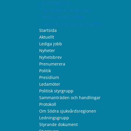
Om webbplatsen
Tillgänglighetsredogörelse
Information om cookies
Information om personuppgifter
Startsida
Aktuellt
Lediga jobb
Nyheter
Nyhetsbrev
Prenumerera
Politik
Presidium
Ledamöter
Politisk styrgrupp
Sammanträden och handlingar
Protokoll
Om Södra sjukvårdsregionen
Ledningsgrupp
Styrande dokument