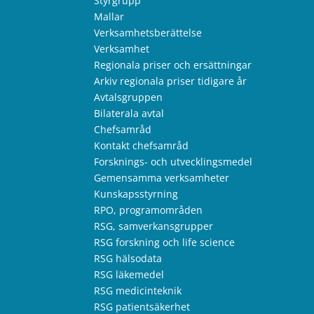
Styrgrupp
Mallar
Verksamhetsberättelse
Verksamhet
Regionala priser och ersättningar
Arkiv regionala priser tidigare år
Avtalsgruppen
Bilaterala avtal
Chefsamråd
Kontakt chefsamråd
Forsknings- och utvecklingsmedel
Gemensamma verksamheter
Kunskapsstyrning
RPO, programområden
RSG, samverkansgrupper
RSG forskning och life science
RSG hälsodata
RSG läkemedel
RSG medicinteknik
RSG patientsäkerhet