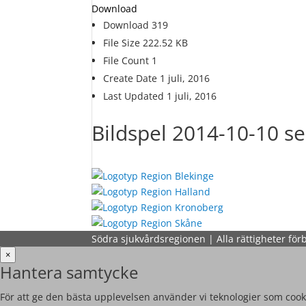
Download
Download
319
File Size
222.52 KB
File Count
1
Create Date
1 juli, 2016
Last Updated
1 juli, 2016
Bildspel 2014-10-10 s
Södra sjukvårdsregionen | Alla rättigheter för
×
Hantera samtycke
För att ge den bästa upplevelsen använder vi teknologier som cooki