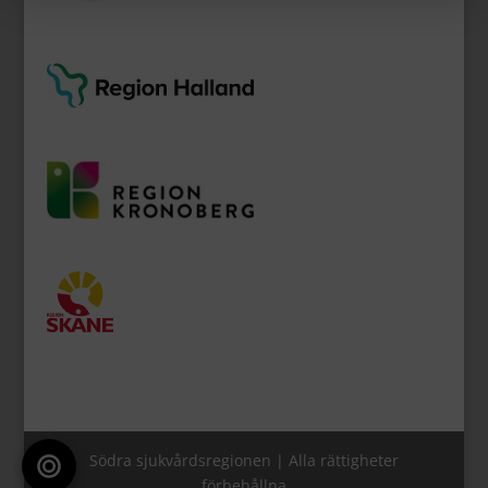
Södra sjukvårdsregionen | Alla rättigheter
förbehållna