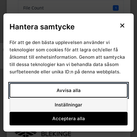
File Count
1
×
Create Date
5 juli, 2016
Hantera samtycke
Last Updated
5 juli, 2016
För att ge den bästa upplevelsen använder vi
teknologier som cookies för att lagra och/eller få
Slå på/av hög kontrast
åtkomst till enhetsinformation. Genom att samtycka
Bildspel 2015-05-19
Slå på/av textstorlek
till dessa teknologier kan vi behandla data såsom
surfbeteende eller unika ID:n på denna webbplats.
sem 1 Nilsson del 1
Avvisa alla
Inställningar
Acceptera alla