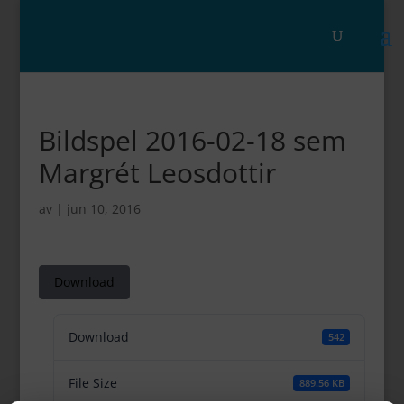
Bildspel 2016-02-18 sem
Margrét Leosdottir
av
|
jun 10, 2016
Download
Download
542
File Size
889.56 KB