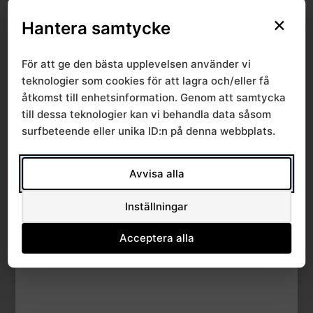
×
File Count
1
Hantera samtycke
Create Date
10 juni, 2016
För att ge den bästa upplevelsen använder vi
teknologier som cookies för att lagra och/eller få
Last Updated
10 juni, 2016
åtkomst till enhetsinformation. Genom att samtycka
till dessa teknologier kan vi behandla data såsom
surfbeteende eller unika ID:n på denna webbplats.
Bildspel 2016-02-18
sem Margrét
Avvisa alla
Leosdottir
Inställningar
Acceptera alla