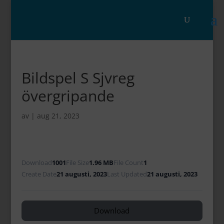
Bildspel S Sjvreg
övergripande
av
|
aug 21, 2023
Download
1001
File Size
1.96 MB
File Count
1
Create Date
21 augusti, 2023
Last Updated
21 augusti, 2023
Download