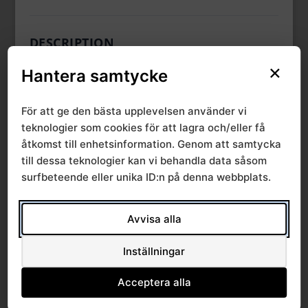
DESCRIPTION
×
Hantera samtycke
CATEGORIES & TAGS
För att ge den bästa upplevelsen använder vi
teknologier som cookies för att lagra och/eller få
SRVN
åtkomst till enhetsinformation. Genom att samtycka
till dessa teknologier kan vi behandla data såsom
surfbeteende eller unika ID:n på denna webbplats.
SIMILAR DOWNLOADS
Avvisa alla
No related download found!
Inställningar
Acceptera alla