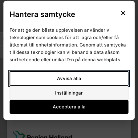
×
Create Date
Hantera samtycke
18 april, 2016
Last Updated
18 april, 2016
För att ge den bästa upplevelsen använder vi
teknologier som cookies för att lagra och/eller få
Slå på/av hög kontrast
åtkomst till enhetsinformation. Genom att samtycka
Bulletin 1 2014
till dessa teknologier kan vi behandla data såsom
Slå på/av textstorlek
surfbeteende eller unika ID:n på denna webbplats.
Avvisa alla
Inställningar
Acceptera alla