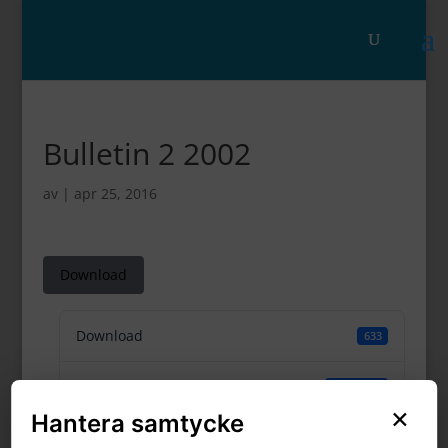
Bulletin 2 2002
av
|
apr 25, 2016
Download
Download
633
File Size
332.01 KB
×
Hantera samtycke
File Count
1