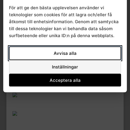
För att ge den bästa upplevelsen använder vi
Create Date
25 april, 2016
teknologier som cookies för att lagra och/eller få
åtkomst till enhetsinformation. Genom att samtycka
Last Updated
25 april, 2016
till dessa teknologier kan vi behandla data såsom
surfbeteende eller unika ID:n på denna webbplats.
Bulletin 2 2002
Avvisa alla
Inställningar
Acceptera alla