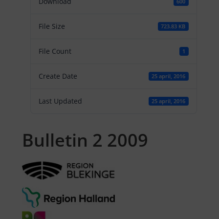
Download
600
File Size
723.83 KB
File Count
1
Create Date
25 april, 2016
Last Updated
25 april, 2016
Bulletin 2 2009