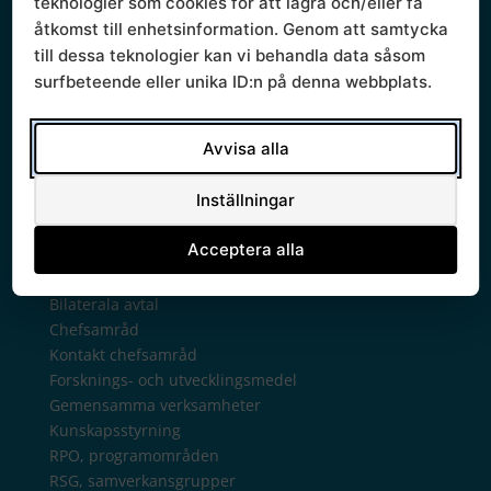
Sammanträden och handlingar
teknologier som cookies för att lagra och/eller få
Protokoll
åtkomst till enhetsinformation. Genom att samtycka
Om Södra sjukvårdsregionen
till dessa teknologier kan vi behandla data såsom
Ledningsgrupp
surfbeteende eller unika ID:n på denna webbplats.
Styrande dokument
Styrgrupp
Avvisa alla
Mallar
Verksamhetsberättelse
Inställningar
Verksamhet
Regionala priser och ersättningar
Acceptera alla
Arkiv regionala priser tidigare år
Avtalsgruppen
Bilaterala avtal
Chefsamråd
Kontakt chefsamråd
Forsknings- och utvecklingsmedel
Gemensamma verksamheter
Kunskapsstyrning
RPO, programområden
RSG, samverkansgrupper