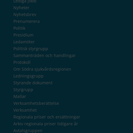
Lediga jobb
Nyheter
Nyhetsbrev
Prenumerera
Politik
Presidium
Ledamöter
Politisk styrgrupp
Sammanträden och handlingar
Protokoll
Om Södra sjukvårdsregionen
Ledningsgrupp
Styrande dokument
Styrgrupp
Mallar
Verksamhetsberättelse
Verksamhet
Regionala priser och ersättningar
Arkiv regionala priser tidigare år
Avtalsgruppen