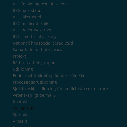
RSG forskning och life science
RSG hälsodata
RSG läkemedel
RSG medicinteknik
RSG patientsäkerhet
RSG stöd för utveckling
Nationell högspecialiserad vård
Samarbete för bättre vård
Projekt
Råd och arbetsgrupper
Utbildning
Endoskopiutbildning för sjuksköterskor
Processledarutbildning
Sjukdomsklassificering för medicinska sekreterare
Vetenskapligt delmål ST
Kontakt
Välj en sida
Startsida
Aktuellt