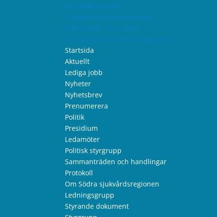
Om webbplatsen
Tillgänglighetsredogörelse
Information om cookies
Information om personuppgifter
Startsida
Aktuellt
Lediga jobb
Nyheter
Nyhetsbrev
Prenumerera
Politik
Presidium
Ledamöter
Politisk styrgrupp
Sammanträden och handlingar
Protokoll
Om Södra sjukvårdsregionen
Ledningsgrupp
Styrande dokument