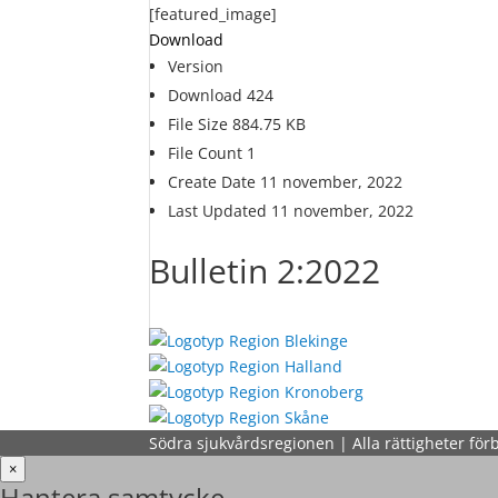
[featured_image]
Download
Version
Download
424
File Size
884.75 KB
File Count
1
Create Date
11 november, 2022
Last Updated
11 november, 2022
Bulletin 2:2022
Södra sjukvårdsregionen | Alla rättigheter för
×
Hantera samtycke