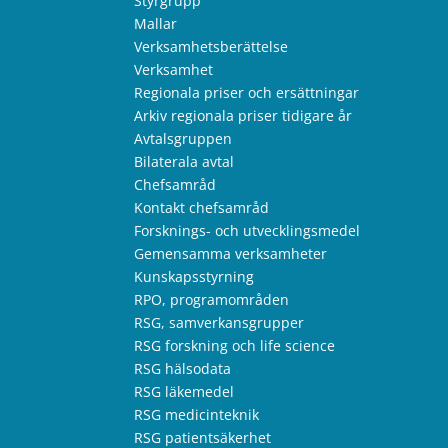
Styrgrupp
Mallar
Verksamhetsberättelse
Verksamhet
Regionala priser och ersättningar
Arkiv regionala priser tidigare år
Avtalsgruppen
Bilaterala avtal
Chefsamråd
Kontakt chefsamråd
Forsknings- och utvecklingsmedel
Gemensamma verksamheter
Kunskapsstyrning
RPO, programområden
RSG, samverkansgrupper
RSG forskning och life science
RSG hälsodata
RSG läkemedel
RSG medicinteknik
RSG patientsäkerhet