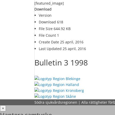
[featured_image]
Download
Version
Download
618
File Size
644.92 KB
File Count
1
Create Date
25 april, 2016
Last Updated
25 april, 2016
Bulletin 3 1998
Södra sjukvårdsregionen | Alla rättigheter för
×
Hantera samtycke