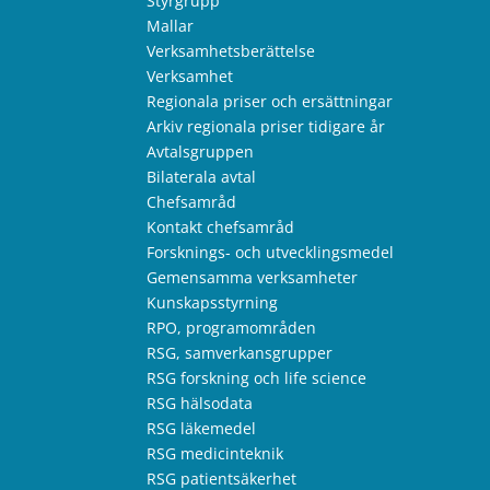
Styrgrupp
Mallar
Verksamhetsberättelse
Verksamhet
Regionala priser och ersättningar
Arkiv regionala priser tidigare år
Avtalsgruppen
Bilaterala avtal
Chefsamråd
Kontakt chefsamråd
Forsknings- och utvecklingsmedel
Gemensamma verksamheter
Kunskapsstyrning
RPO, programområden
RSG, samverkansgrupper
RSG forskning och life science
RSG hälsodata
RSG läkemedel
RSG medicinteknik
RSG patientsäkerhet