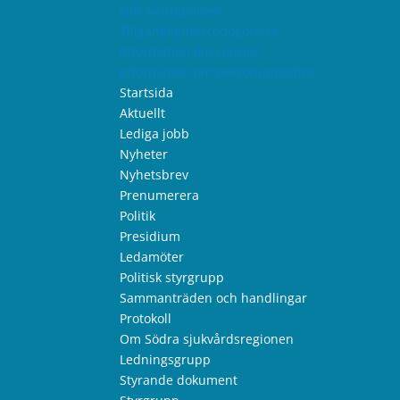
Om webbplatsen
Tillgänglighetsredogörelse
Information om cookies
Information om personuppgifter
Startsida
Aktuellt
Lediga jobb
Nyheter
Nyhetsbrev
Prenumerera
Politik
Presidium
Ledamöter
Politisk styrgrupp
Sammanträden och handlingar
Protokoll
Om Södra sjukvårdsregionen
Ledningsgrupp
Styrande dokument