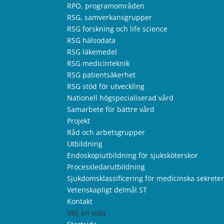
RPO, programområden
RSG, samverkansgrupper
RSG forskning och life science
RSG hälsodata
RSG läkemedel
RSG medicinteknik
RSG patientsäkerhet
RSG stöd för utveckling
Nationell högspecialiserad vård
Samarbete för bättre vård
Projekt
Råd och arbetsgrupper
Utbildning
Endoskopiutbildning för sjuksköterskor
Processledarutbildning
Sjukdomsklassificering för medicinska sekrete
Vetenskapligt delmål ST
Kontakt
Välj en sida