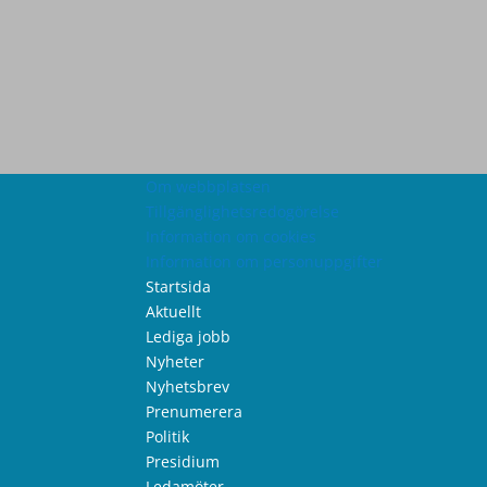
Om webbplatsen
Tillgänglighetsredogörelse
Information om cookies
Information om personuppgifter
Startsida
Aktuellt
Lediga jobb
Nyheter
Nyhetsbrev
Prenumerera
Politik
Presidium
Ledamöter