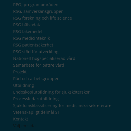
RPO, programområden
RSG, samverkansgrupper
RSG forskning och life science
RSG hälsodata
RSG läkemedel
RSG medicinteknik
RSG patientsäkerhet
RSG stöd för utveckling
Nationell högspecialiserad vård
Samarbete för bättre vård
Projekt
Råd och arbetsgrupper
Utbildning
Endoskopiutbildning för sjuksköterskor
Processledarutbildning
Sjukdomsklassificering för medicinska sekreterare
Vetenskapligt delmål ST
Kontakt
Välj en sida