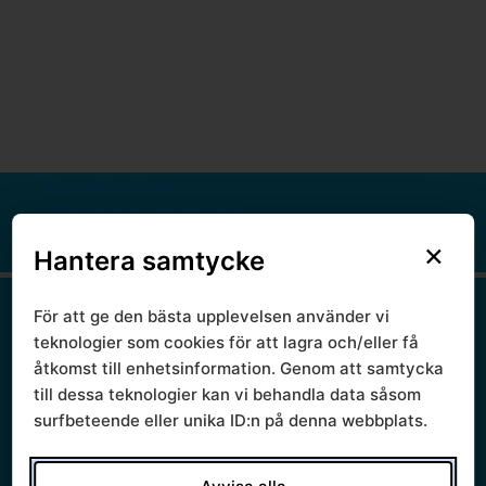
Om webbplatsen
Tillgänglighetsredogörelse
Information om cookies
×
Hantera samtycke
Information om personuppgifter
Startsida
Aktuellt
För att ge den bästa upplevelsen använder vi
Lediga jobb
teknologier som cookies för att lagra och/eller få
Nyheter
åtkomst till enhetsinformation. Genom att samtycka
Nyhetsbrev
till dessa teknologier kan vi behandla data såsom
Prenumerera
surfbeteende eller unika ID:n på denna webbplats.
Politik
Presidium