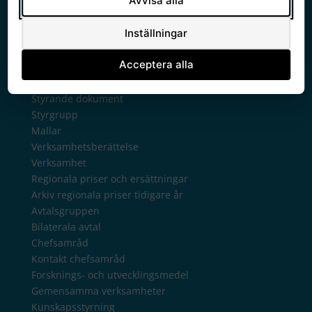
Avvisa alla
Ledamöter
Politisk styrgrupp
Inställningar
Sammanträden och handlingar
Protokoll
Acceptera alla
Om Södra sjukvårdsregionen
Ledningsgrupp
Styrande dokument
Styrgrupp
Mallar
Verksamhetsberättelse
Verksamhet
Regionala priser och ersättningar
Arkiv regionala priser tidigare år
Avtalsgruppen
Bilaterala avtal
Chefsamråd
Kontakt chefsamråd
Forsknings- och utvecklingsmedel
Gemensamma verksamheter
Kunskapsstyrning