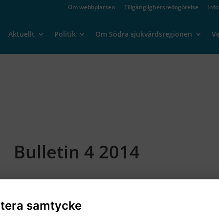
Om webbplatsen
Tillgänglighetsredogörelse
Inf
Aktuellt
Politik
Om Södra sjukvårdsregionen
V
Bulletin 4 2014
tera samtycke