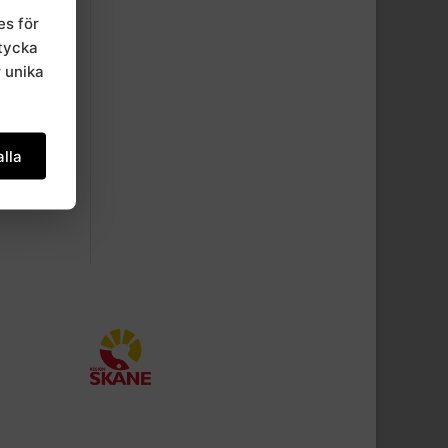
es för
mtycka
r unika
lla