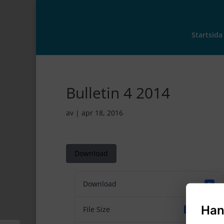
Startsida
Bulletin 4 2014
av
|
apr 18, 2016
Download
Download
9
Han
File Size
12.34 MB