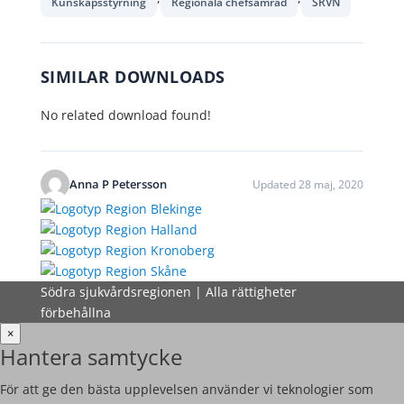
Kunskapsstyrning
Regionala chefsamråd
SRVN
SIMILAR DOWNLOADS
No related download found!
Anna P Petersson
Updated 28 maj, 2020
Södra sjukvårdsregionen | Alla rättigheter
förbehållna
×
Hantera samtycke
För att ge den bästa upplevelsen använder vi teknologier som