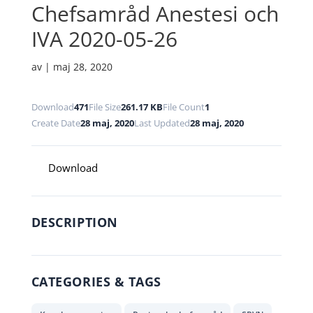
Chefsamråd Anestesi och
IVA 2020-05-26
av
|
maj 28, 2020
Download
471
File Size
261.17 KB
File Count
1
Create Date
28 maj, 2020
Last Updated
28 maj, 2020
Download
DESCRIPTION
CATEGORIES & TAGS
,
,