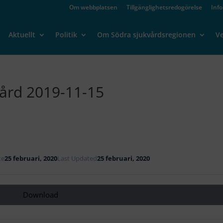
Om webbplatsen
Tillgänglighetsredogörelse
Inf
Aktuellt
Politik
Om Södra sjukvårdsregionen
V
ård 2019-11-15
te
25 februari, 2020
Last Updated
25 februari, 2020
Download