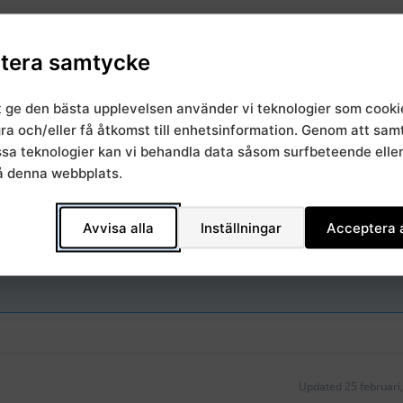
tera samtycke
t ge den bästa upplevelsen använder vi teknologier som cooki
gra och/eller få åtkomst till enhetsinformation. Genom att sa
essa teknologier kan vi behandla data såsom surfbeteende elle
,
,
kapsstyrning
Regionala chefsamråd
SRVN
å denna webbplats.
Avvisa alla
Inställningar
Acceptera a
Updated 25 februari