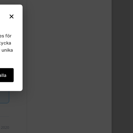
×
es för
mtycka
r unika
lla
, 2020