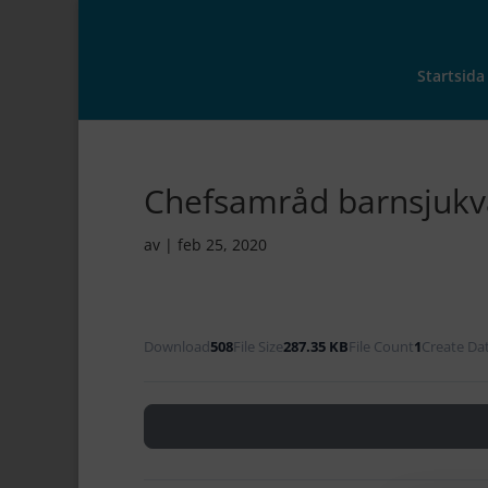
Startsida
Chefsamråd barnsjukv
av
|
feb 25, 2020
Download
508
File Size
287.35 KB
File Count
1
Create Da