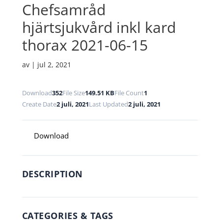
Chefsamråd
hjärtsjukvård inkl kard
thorax 2021-06-15
av
|
jul 2, 2021
Download
352
File Size
149.51 KB
File Count
1
Create Date
2 juli, 2021
Last Updated
2 juli, 2021
Download
DESCRIPTION
CATEGORIES & TAGS