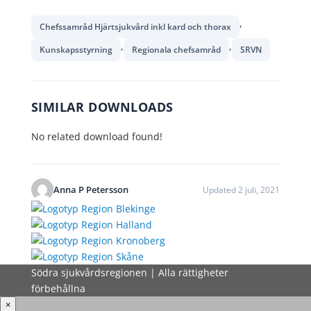
,
Chefssamråd Hjärtsjukvård inkl kard och thorax
,
,
Kunskapsstyrning
Regionala chefsamråd
SRVN
SIMILAR DOWNLOADS
No related download found!
Anna P Petersson
Updated 2 juli, 2021
Södra sjukvårdsregionen | Alla rättigheter
förbehållna
×