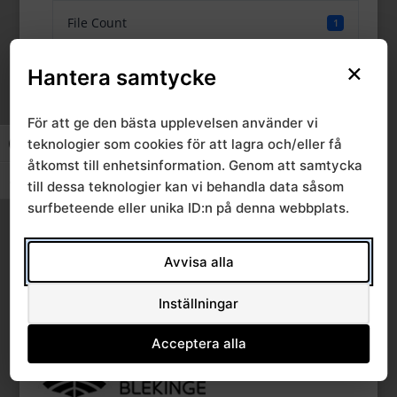
File Count
1
×
Create Date
17 oktober, 2022
Hantera samtycke
Last Updated
17 oktober, 2022
För att ge den bästa upplevelsen använder vi
teknologier som cookies för att lagra och/eller få
Slå på/av hög kontrast
åtkomst till enhetsinformation. Genom att samtycka
Chefsamråd klinisk
Slå på/av textstorlek
till dessa teknologier kan vi behandla data såsom
surfbeteende eller unika ID:n på denna webbplats.
kemi 2022-09-12
Avvisa alla
Inställningar
Acceptera alla