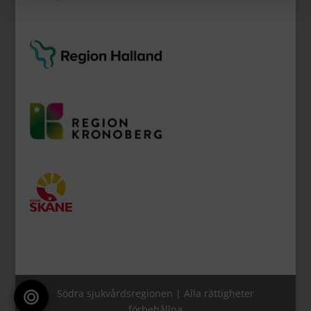
Södra sjukvårdsregionen | Alla rättigheter
förbehållna