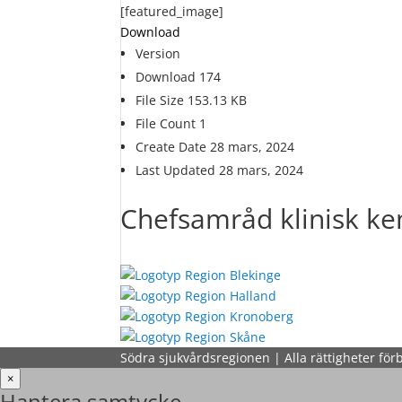
[featured_image]
Download
Version
Download
174
File Size
153.13 KB
File Count
1
Create Date
28 mars, 2024
Last Updated
28 mars, 2024
Chefsamråd klinisk ke
Södra sjukvårdsregionen | Alla rättigheter för
×
Hantera samtycke