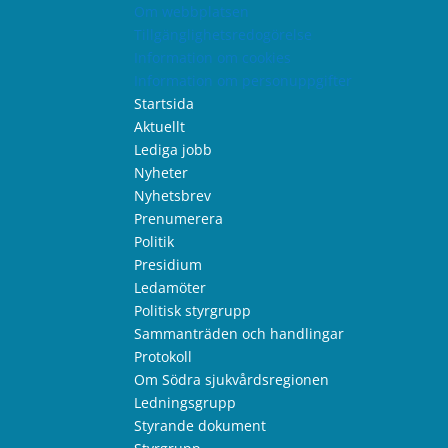
Om webbplatsen
Tillgänglighetsredogörelse
Information om cookies
Information om personuppgifter
Startsida
Aktuellt
Lediga jobb
Nyheter
Nyhetsbrev
Prenumerera
Politik
Presidium
Ledamöter
Politisk styrgrupp
Sammanträden och handlingar
Protokoll
Om Södra sjukvårdsregionen
Ledningsgrupp
Styrande dokument