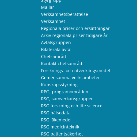
Styrgrupp
Mallar
Verksamhetsberättelse
Verksamhet
Regionala priser och ersättningar
Arkiv regionala priser tidigare år
Avtalsgruppen
Bilaterala avtal
Chefsamråd
Kontakt chefsamråd
Forsknings- och utvecklingsmedel
Gemensamma verksamheter
Kunskapsstyrning
RPO, programområden
RSG, samverkansgrupper
RSG forskning och life science
RSG hälsodata
RSG läkemedel
RSG medicinteknik
RSG patientsäkerhet