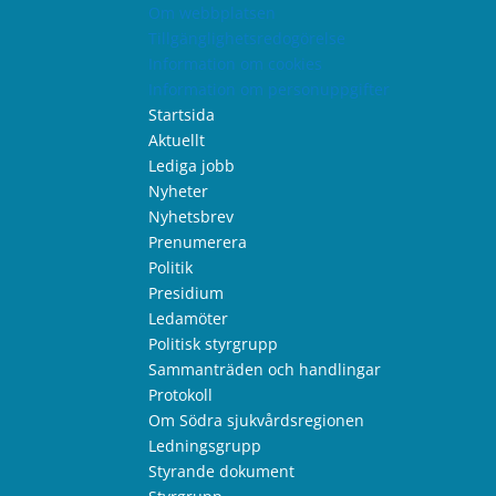
Om webbplatsen
Tillgänglighetsredogörelse
Information om cookies
Information om personuppgifter
Startsida
Aktuellt
Lediga jobb
Nyheter
Nyhetsbrev
Prenumerera
Politik
Presidium
Ledamöter
Politisk styrgrupp
Sammanträden och handlingar
Protokoll
Om Södra sjukvårdsregionen
Ledningsgrupp
Styrande dokument