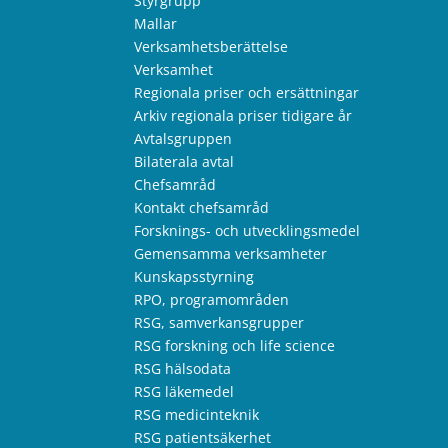
Styrgrupp
Mallar
Verksamhetsberättelse
Verksamhet
Regionala priser och ersättningar
Arkiv regionala priser tidigare år
Avtalsgruppen
Bilaterala avtal
Chefsamråd
Kontakt chefsamråd
Forsknings- och utvecklingsmedel
Gemensamma verksamheter
Kunskapsstyrning
RPO, programområden
RSG, samverkansgrupper
RSG forskning och life science
RSG hälsodata
RSG läkemedel
RSG medicinteknik
RSG patientsäkerhet