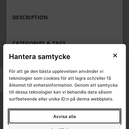
DESCRIPTION
CATEGORIES & TAGS
×
Hantera samtycke
,
Chefsamråd Bild- och funktionsmed
,
,
Kunskapsstyrning
Regionala chefsamråd
SRVN
För att ge den bästa upplevelsen använder vi
Slå på/av hög kontrast
teknologier som cookies för att lagra och/eller få
åtkomst till enhetsinformation. Genom att samtycka
Slå på/av textstorlek
SIMILAR DOWNLOADS
till dessa teknologier kan vi behandla data såsom
surfbeteende eller unika ID:n på denna webbplats.
No related download found!
Avvisa alla