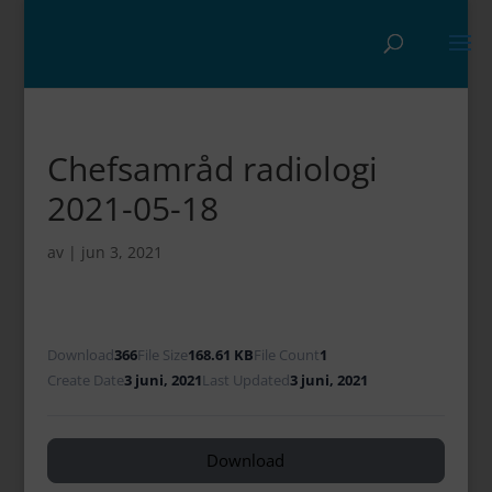
Chefsamråd radiologi
2021-05-18
av
|
jun 3, 2021
Download
366
File Size
168.61 KB
File Count
1
Create Date
3 juni, 2021
Last Updated
3 juni, 2021
Download