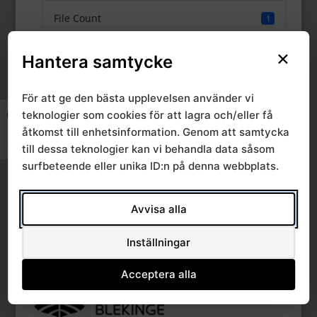
File Count
1
×
Create Date
6 september, 2024
Hantera samtycke
Last Updated
6 september, 2024
För att ge den bästa upplevelsen använder vi
teknologier som cookies för att lagra och/eller få
Slå på/av hög kontrast
åtkomst till enhetsinformation. Genom att samtycka
Chefsamråd
Slå på/av textstorlek
till dessa teknologier kan vi behandla data såsom
surfbeteende eller unika ID:n på denna webbplats.
radiologi 2024-05-17
Avvisa alla
Inställningar
Acceptera alla