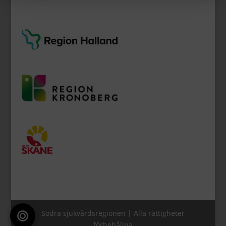
Södra sjukvårdsregionen | Alla rättigheter
förbehållna