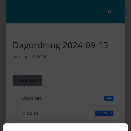
Dagordning 2024-09-13
av
|
sep 11, 2024
Download
Download
149
File Size
175.29 KB
File Count
1