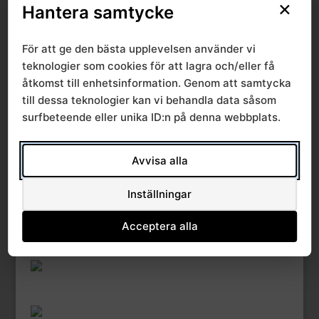
×
Hantera samtycke
Create Date
11 september, 2024
För att ge den bästa upplevelsen använder vi
Last Updated
teknologier som cookies för att lagra och/eller få
11 september, 2024
åtkomst till enhetsinformation. Genom att samtycka
till dessa teknologier kan vi behandla data såsom
Dagordning 2024-09-
surfbeteende eller unika ID:n på denna webbplats.
13
Avvisa alla
Inställningar
Acceptera alla