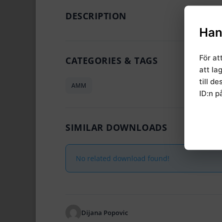
DESCRIPTION
Han
För at
CATEGORIES & TAGS
att la
till d
AMM
ID:n p
SIMILAR DOWNLOADS
No related download found!
Dijana Popovic