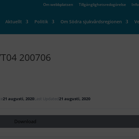
Om webbplatsen
Tillgänglighetsredogörelse
Inf
Aktuellt
Politik
Om Södra sjukvårdsregionen
V
VT04 200706
te
21 augusti, 2020
Last Updated
21 augusti, 2020
Download