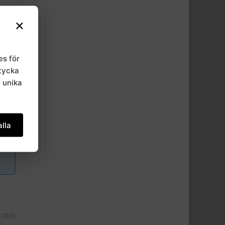
×
es för
mtycka
r unika
lla
, 2020