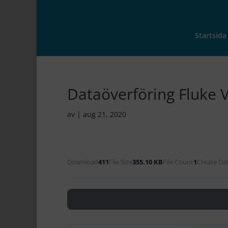
Startsida
Dataöverföring Fluke 
av
|
aug 21, 2020
Download
411
File Size
355.10 KB
File Count
1
Create Da