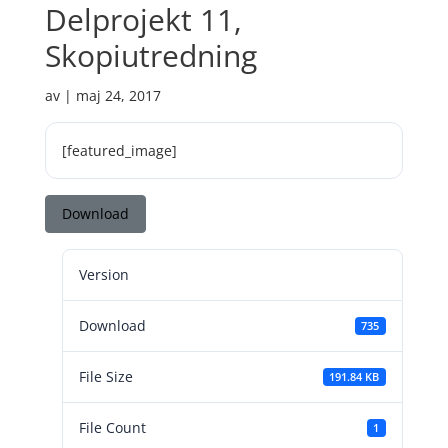
Delprojekt 11,
Skopiutredning
av
|
maj 24, 2017
[featured_image]
Download
Version
Download
735
File Size
191.84 KB
File Count
1