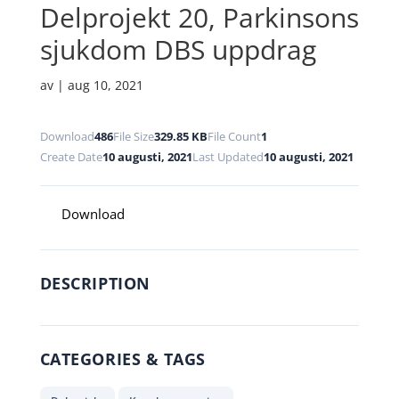
Delprojekt 20, Parkinsons
sjukdom DBS uppdrag
av
|
aug 10, 2021
Download
486
File Size
329.85 KB
File Count
1
Create Date
10 augusti, 2021
Last Updated
10 augusti, 2021
Download
DESCRIPTION
CATEGORIES & TAGS
,
,