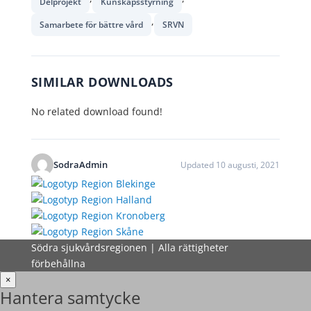
Delprojekt
Kunskapsstyrning
,
Samarbete för bättre vård
SRVN
SIMILAR DOWNLOADS
No related download found!
SodraAdmin
Updated 10 augusti, 2021
Södra sjukvårdsregionen | Alla rättigheter
förbehållna
×
Hantera samtycke