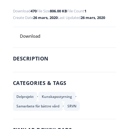
Download
470
File Size
806.00 KB
File Count
1
Create Date
26 mars, 2020
Last Updated
26 mars, 2020
Download
DESCRIPTION
CATEGORIES & TAGS
,
,
Delprojekt
Kunskapsstyrning
,
Samarbete för bättre vård
SRVN