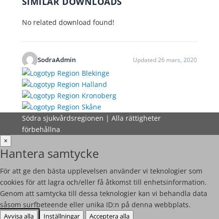
SIMILAR DOWNLOADS
No related download found!
SodraAdmin
Updated 26 mars, 2020
Södra sjukvårdsregionen | Alla rättigheter
förbehållna
×
Hantera samtycke
För att ge den bästa upplevelsen använder vi teknologier som
cookies för att lagra och/eller få åtkomst till enhetsinformation.
Genom att samtycka till dessa teknologier kan vi behandla data
såsom surfbeteende eller unika ID:n på denna webbplats.
Avvisa alla
Inställningar
Acceptera alla