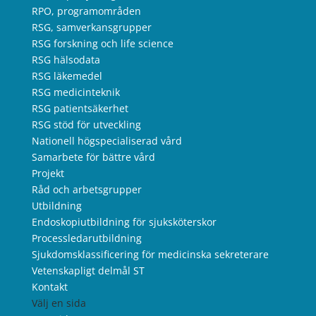
RPO, programområden
RSG, samverkansgrupper
RSG forskning och life science
RSG hälsodata
RSG läkemedel
RSG medicinteknik
RSG patientsäkerhet
RSG stöd för utveckling
Nationell högspecialiserad vård
Samarbete för bättre vård
Projekt
Råd och arbetsgrupper
Utbildning
Endoskopiutbildning för sjuksköterskor
Processledarutbildning
Sjukdomsklassificering för medicinska sekreterare
Vetenskapligt delmål ST
Kontakt
Välj en sida