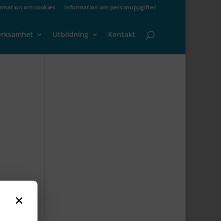
ormation om cookies
Information om personuppgifter
erksamhet
Utbildning
Kontakt
×