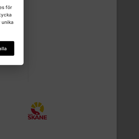
es för
mtycka
r unika
lla