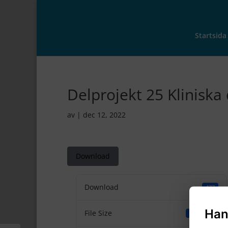
Startsida
Delprojekt 25 Kliniska
av
|
dec 12, 2022
Download
Download
477
Han
File Size
648.50 KB