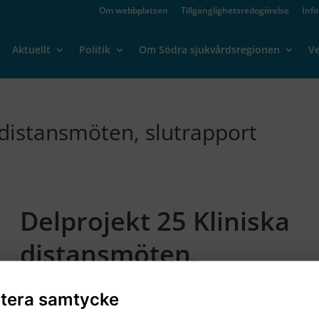
Om webbplatsen
Tillgänglighetsredogörelse
Inf
Aktuellt
Politik
Om Södra sjukvårdsregionen
V
 distansmöten, slutrapport
Delprojekt 25 Kliniska
distansmöten,
slutrapport
tera samtycke