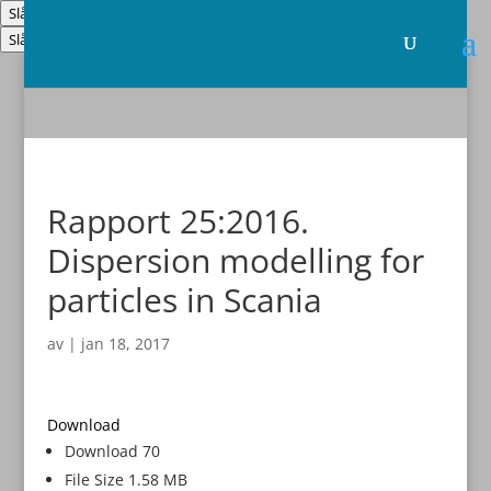
Slå på/av hög kontrast
Slå på/av textstorlek
Rapport 25:2016.
Dispersion modelling for
particles in Scania
av
|
jan 18, 2017
Download
Download
70
File Size
1.58 MB