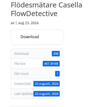
Flödesmätare Casella
FlowDetective
av
|
aug 23, 2024
Download
Download
208
File Size
467.39 KB
File Count
1
Create Date
23 augusti, 2024
Last Updated
23 augusti, 2024