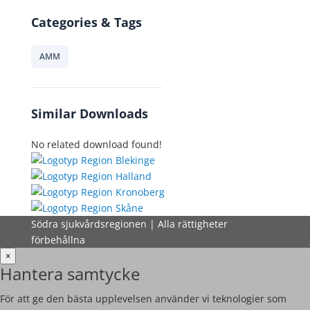
Categories & Tags
AMM
Similar Downloads
No related download found!
Södra sjukvårdsregionen | Alla rättigheter
förbehållna
×
Hantera samtycke
För att ge den bästa upplevelsen använder vi teknologier som