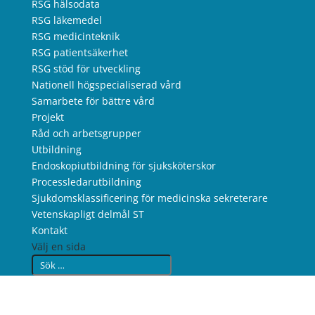
RSG hälsodata
RSG läkemedel
RSG medicinteknik
RSG patientsäkerhet
RSG stöd för utveckling
Nationell högspecialiserad vård
Samarbete för bättre vård
Projekt
Råd och arbetsgrupper
Utbildning
Endoskopiutbildning för sjuksköterskor
Processledarutbildning
Sjukdomsklassificering för medicinska sekreterare
Vetenskapligt delmål ST
Kontakt
Välj en sida